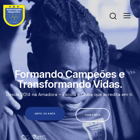
Formando Campeões e
Transformando Vidas.
Desde 2014 na Amadora – Escola e Clube que acredita em ti.
JUNTE-SE A NÓS
SAIBA MAIS