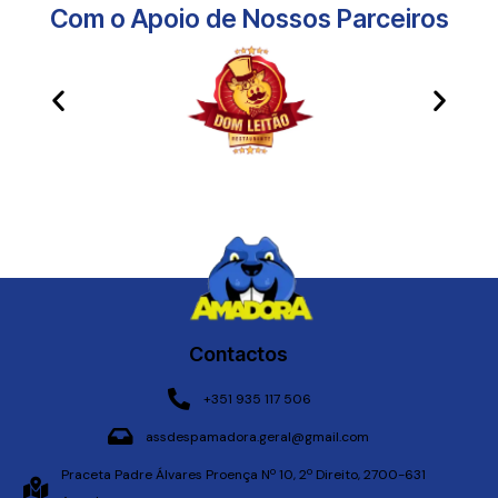
Com o Apoio de Nossos Parceiros​
Contactos
+351 935 117 506
assdespamadora.geral@gmail.com
Praceta Padre Álvares Proença Nº 10, 2º Direito, 2700-631