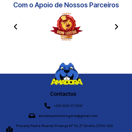
Com o Apoio de Nossos Parceiros​
Contactos
+351 935 117 506
assdespamadora.geral@gmail.com
Praceta Padre Álvares Proença Nº 10, 2º Direito, 2700-631