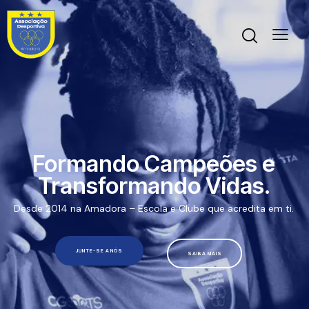
Formando Campeões e
Transformando Vidas.
Desde 2014 na Amadora – Escola e Clube que acredita em ti.
JUNTE-SE A NÓS
SAIBA MAIS