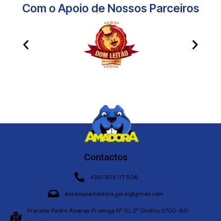
Com o Apoio de Nossos Parceiros​
Contactos
+351 935 117 506
assdespamadora.geral@gmail.com
Praceta Padre Álvares Proença Nº 10, 2º Direito, 2700-631