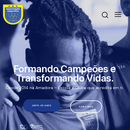
Formando Campeões e
Transformando Vidas.
Desde 2014 na Amadora – Escola e Clube que acredita em ti.
JUNTE-SE A NÓS
SAIBA MAIS