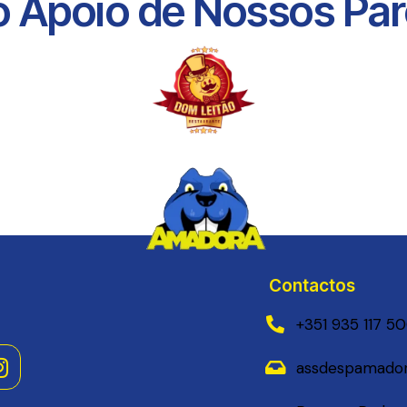
 Apoio de Nossos Parc
Contactos
+351 935 117 5
assdespamador