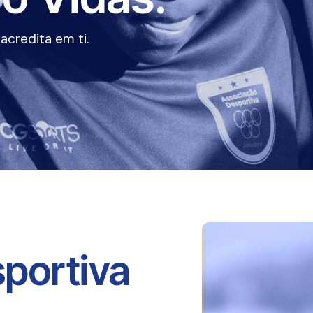
credita em ti.
portiva