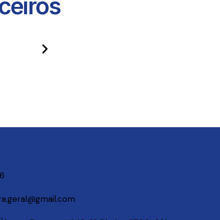
eiros​
06
a.geral@gmail.com