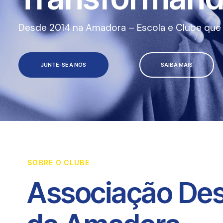
Desde 2014 na Amadora – Escola e Clube que a
JUNTE-SE A NÓS
SAIBA MAIS
SOBRE O CLUBE
Associação Des