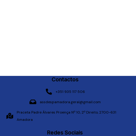
Contactos
+351 935 117 506
assdespamadora.geral@gmail.com
Praceta Padre Álvares Proença Nº 10, 2º Direito, 2700-631
Amadora
Redes Sociais