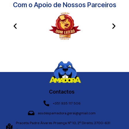
Com o Apoio de Nossos Parceiros​
Contactos
+351 935 117 506
assdespamadora.geral@gmail.com
Praceta Padre Álvares Proença Nº 10, 2º Direito, 2700-631