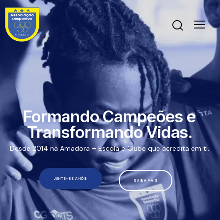
Formando Campeões e
Transformando Vidas.
Desde 2014 na Amadora – Escola e Clube que acredita em ti.
JUNTE-SE A NÓS
SAIBA MAIS