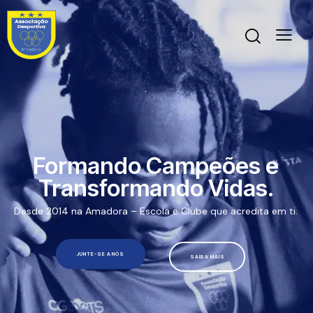
Formando Campeões e
Transformando Vidas.
Desde 2014 na Amadora – Escola e Clube que acredita em ti.
JUNTE-SE A NÓS
SAIBA MAIS