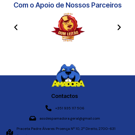
Com o Apoio de Nossos Parceiros​
Contactos
+351 935 117 506
assdespamadora.geral@gmail.com
Praceta Padre Álvares Proença Nº 10, 2º Direito, 2700-631