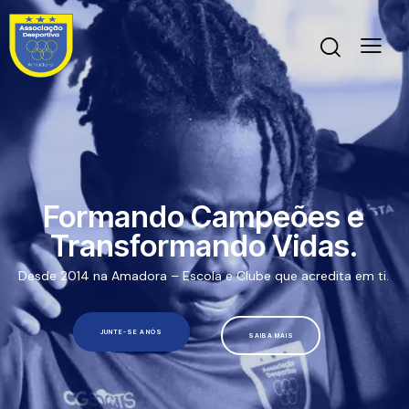
Formando Campeões e
Transformando Vidas.
Desde 2014 na Amadora – Escola e Clube que acredita em ti.
JUNTE-SE A NÓS
SAIBA MAIS