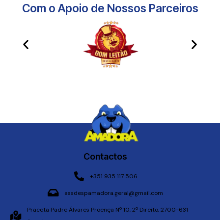
Com o Apoio de Nossos Parceiros​
Contactos
+351 935 117 506
assdespamadora.geral@gmail.com
Praceta Padre Álvares Proença Nº 10, 2º Direito, 2700-631