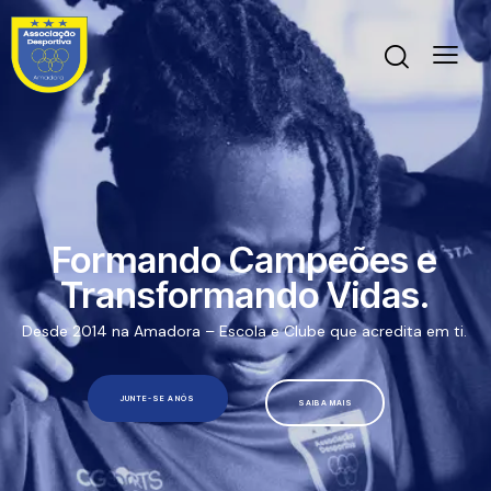
Formando Campeões e
Transformando Vidas.
Desde 2014 na Amadora – Escola e Clube que acredita em ti.
JUNTE-SE A NÓS
SAIBA MAIS