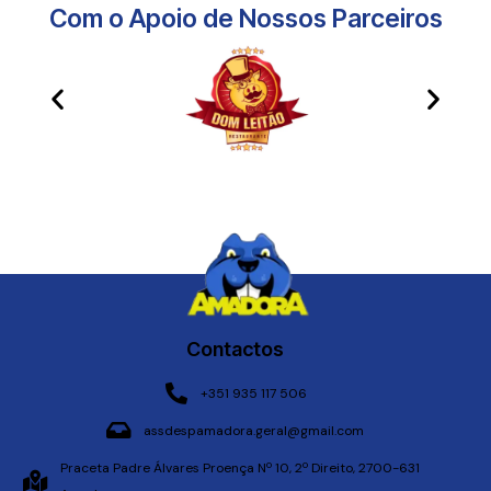
Com o Apoio de Nossos Parceiros​
Contactos
+351 935 117 506
assdespamadora.geral@gmail.com
Praceta Padre Álvares Proença Nº 10, 2º Direito, 2700-631