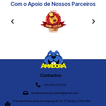
Com o Apoio de Nossos Parceiros​
Contactos
+351 935 117 506
assdespamadora.geral@gmail.com
Praceta Padre Álvares Proença Nº 10, 2º Direito, 2700-631