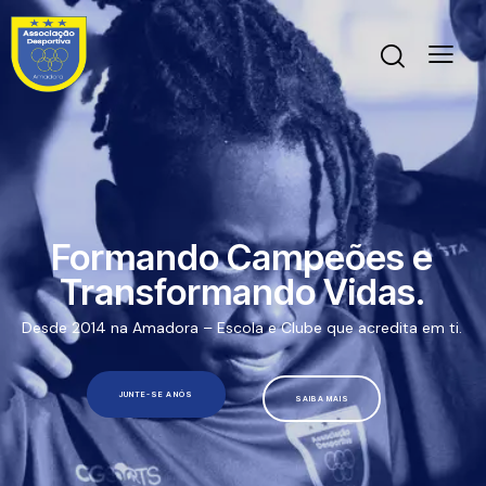
Formando Campeões e
Transformando Vidas.
Desde 2014 na Amadora – Escola e Clube que acredita em ti.
JUNTE-SE A NÓS
SAIBA MAIS