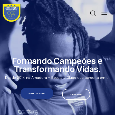
Formando Campeões e
Transformando Vidas.
Desde 2014 na Amadora – Escola e Clube que acredita em ti.
JUNTE-SE A NÓS
SAIBA MAIS