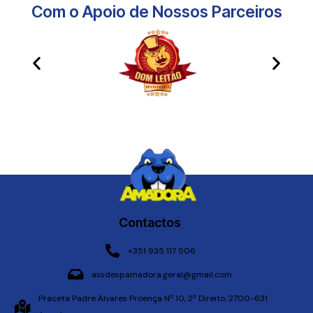
Com o Apoio de Nossos Parceiros​
Contactos
+351 935 117 506
assdespamadora.geral@gmail.com
Praceta Padre Álvares Proença Nº 10, 2º Direito, 2700-631