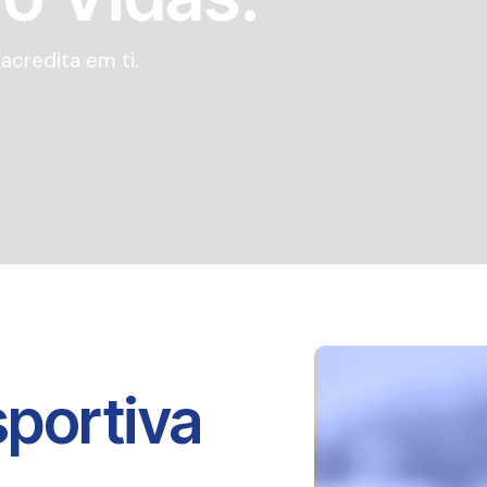
credita em ti.
portiva