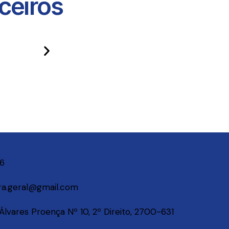
eiros​
06
a.geral@gmail.com
lvares Proença Nº 10, 2º Direito, 2700-631