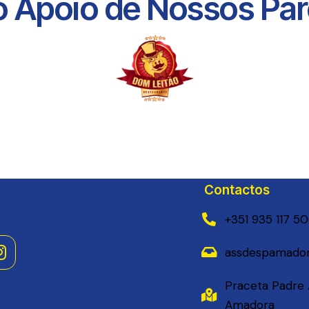
 Apoio de Nossos Parc
Contactos
+351 935 117 5
assdespamador
Praceta Padre Á
Amadora