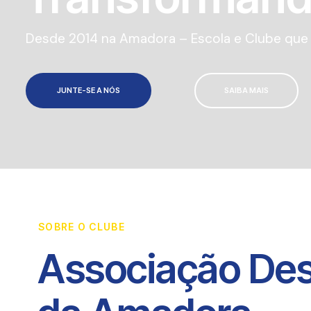
Desde 2014 na Amadora – Escola e Clube que a
JUNTE-SE A NÓS
SAIBA MAIS
SOBRE O CLUBE
Associação Des