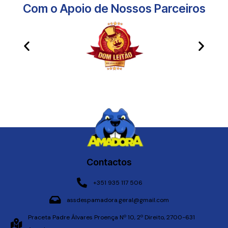
Com o Apoio de Nossos Parceiros​
Contactos
+351 935 117 506
assdespamadora.geral@gmail.com
Praceta Padre Álvares Proença Nº 10, 2º Direito, 2700-631