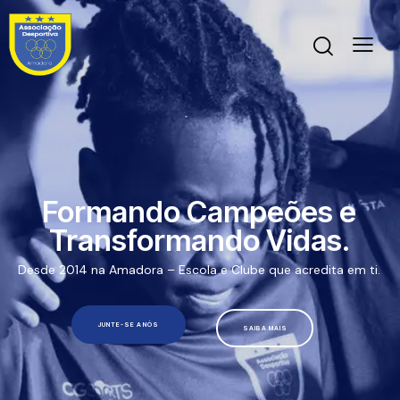
Formando Campeões e
Transformando Vidas.
Desde 2014 na Amadora – Escola e Clube que acredita em ti.
JUNTE-SE A NÓS
SAIBA MAIS