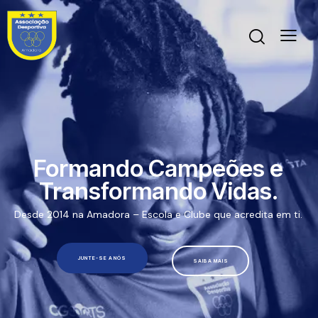
Formando Campeões e
Transformando Vidas.
Desde 2014 na Amadora – Escola e Clube que acredita em ti.
JUNTE-SE A NÓS
SAIBA MAIS