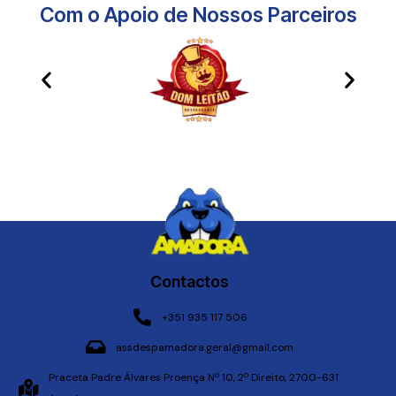
Com o Apoio de Nossos Parceiros​
Contactos
+351 935 117 506
assdespamadora.geral@gmail.com
Praceta Padre Álvares Proença Nº 10, 2º Direito, 2700-631