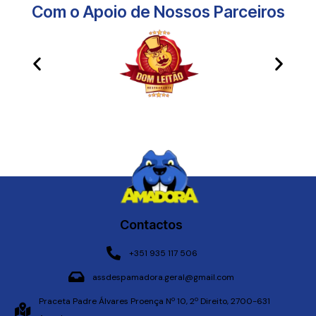
Com o Apoio de Nossos Parceiros​
Contactos
+351 935 117 506
assdespamadora.geral@gmail.com
Praceta Padre Álvares Proença Nº 10, 2º Direito, 2700-631