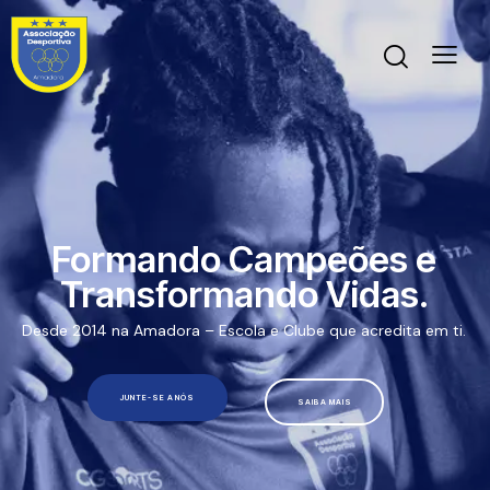
Formando Campeões e
Transformando Vidas.
Desde 2014 na Amadora – Escola e Clube que acredita em ti.
JUNTE-SE A NÓS
SAIBA MAIS