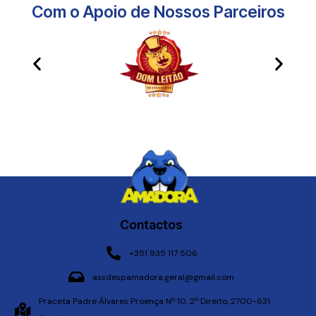
Com o Apoio de Nossos Parceiros​
Contactos
+351 935 117 506
assdespamadora.geral@gmail.com
Praceta Padre Álvares Proença Nº 10, 2º Direito, 2700-631