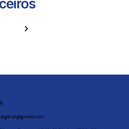
eiros​
06
a.geral@gmail.com