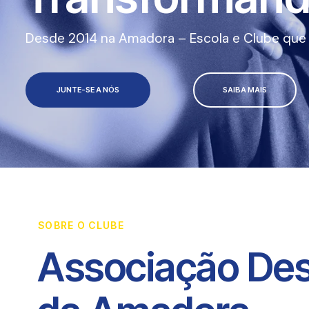
Desde 2014 na Amadora – Escola e Clube que a
JUNTE-SE A NÓS
SAIBA MAIS
SOBRE O CLUBE
Associação Des