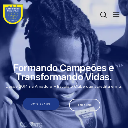
Formando Campeões e
Transformando Vidas.
Desde 2014 na Amadora – Escola e Clube que acredita em ti.
JUNTE-SE A NÓS
SAIBA MAIS