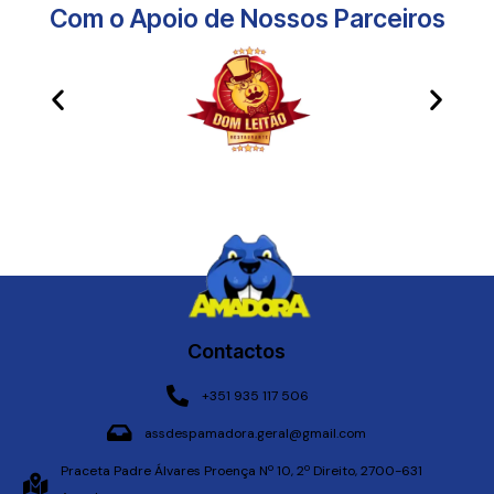
Com o Apoio de Nossos Parceiros​
Contactos
+351 935 117 506
assdespamadora.geral@gmail.com
Praceta Padre Álvares Proença Nº 10, 2º Direito, 2700-631