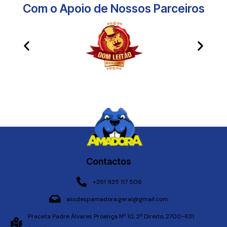
Com o Apoio de Nossos Parceiros​
Contactos
+351 935 117 506
assdespamadora.geral@gmail.com
Praceta Padre Álvares Proença Nº 10, 2º Direito, 2700-631