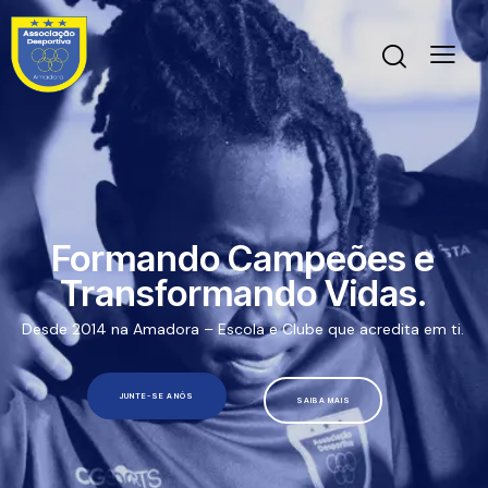
Formando Campeões e
Transformando Vidas.
Desde 2014 na Amadora – Escola e Clube que acredita em ti.
JUNTE-SE A NÓS
SAIBA MAIS