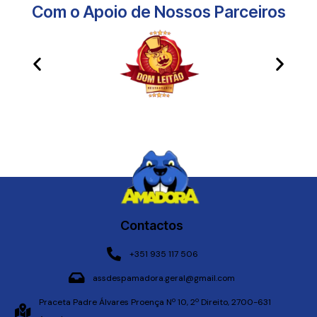
Com o Apoio de Nossos Parceiros​
Contactos
+351 935 117 506
assdespamadora.geral@gmail.com
Praceta Padre Álvares Proença Nº 10, 2º Direito, 2700-631