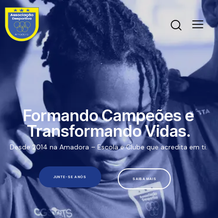
Formando Campeões e
Transformando Vidas.
Desde 2014 na Amadora – Escola e Clube que acredita em ti.
JUNTE-SE A NÓS
SAIBA MAIS