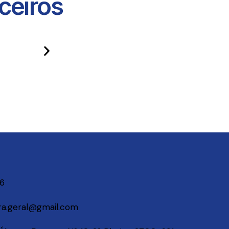
eiros​
06
a.geral@gmail.com