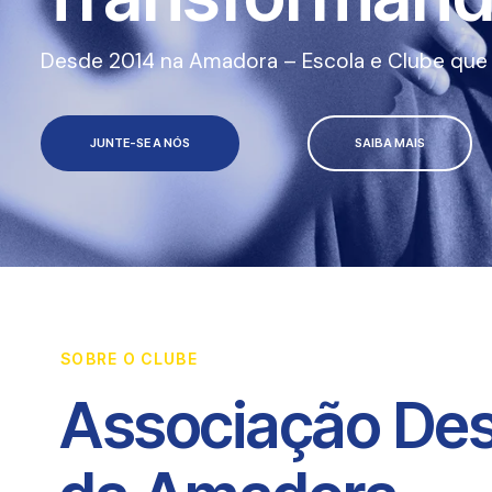
Desde 2014 na Amadora – Escola e Clube que a
JUNTE-SE A NÓS
SAIBA MAIS
SOBRE O CLUBE
Associação Des