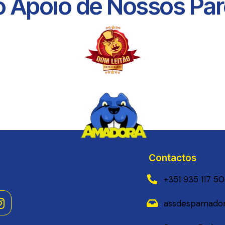
 Apoio de Nossos Parc
Contactos
+351 935 117 5
assdespamador