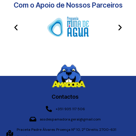
Com o Apoio de Nossos Parceiros​
Contactos
+351 935 117 506
assdespamadora.geral@gmail.com
Praceta Padre Álvares Proença Nº 10, 2º Direito, 2700-631