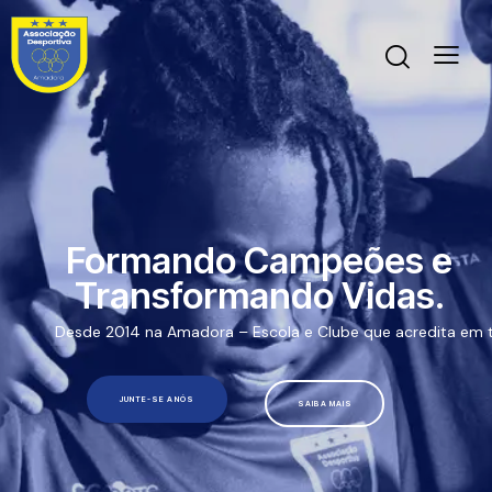
Formando Campeões e
Transformando Vidas.
Desde 2014 na Amadora – Escola e Clube que acredita em t
JUNTE-SE A NÓS
SAIBA MAIS