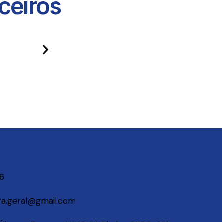
eiros​
06
a.geral@gmail.com