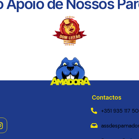
 Apoio de Nossos Parc
Contactos
+351 935 117 5
assdespamador