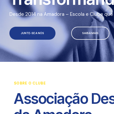
Desde 2014 na Amadora – Escola e Clube que a
JUNTE-SE A NÓS
SAIBA MAIS
SOBRE O CLUBE
Associação Des