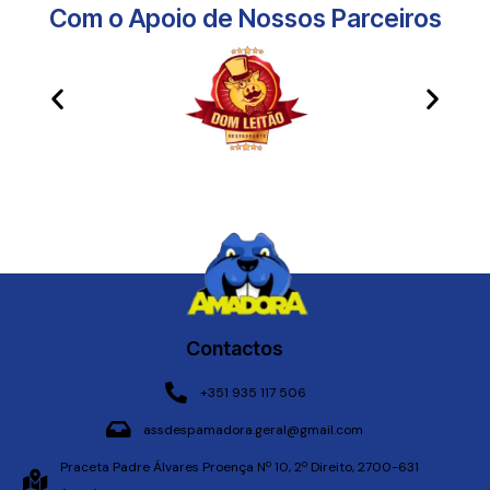
Com o Apoio de Nossos Parceiros​
Contactos
+351 935 117 506
assdespamadora.geral@gmail.com
Praceta Padre Álvares Proença Nº 10, 2º Direito, 2700-631