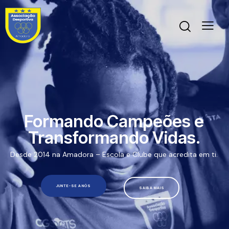
Formando Campeões e
Transformando Vidas.
Desde 2014 na Amadora – Escola e Clube que acredita em ti.
JUNTE-SE A NÓS
SAIBA MAIS