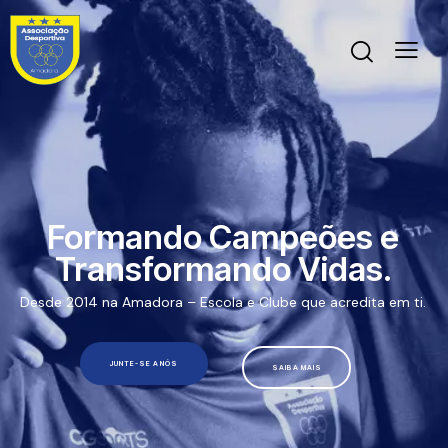
Formando Campeões e
Transformando Vidas.
Desde 2014 na Amadora – Escola e Clube que acredita em ti.
JUNTE-SE A NÓS
SAIBA MAIS