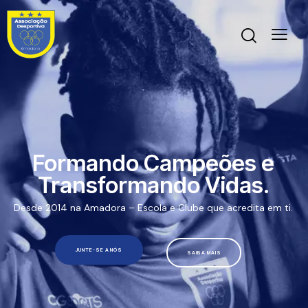
Formando Campeões e
Transformando Vidas.
Desde 2014 na Amadora – Escola e Clube que acredita em ti.
JUNTE-SE A NÓS
SAIBA MAIS