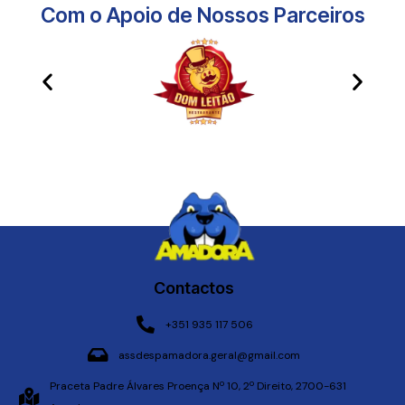
Com o Apoio de Nossos Parceiros​
Contactos
+351 935 117 506
assdespamadora.geral@gmail.com
Praceta Padre Álvares Proença Nº 10, 2º Direito, 2700-631