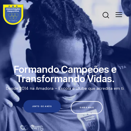
Formando Campeões e
Transformando Vidas.
Desde 2014 na Amadora – Escola e Clube que acredita em ti.
JUNTE-SE A NÓS
SAIBA MAIS