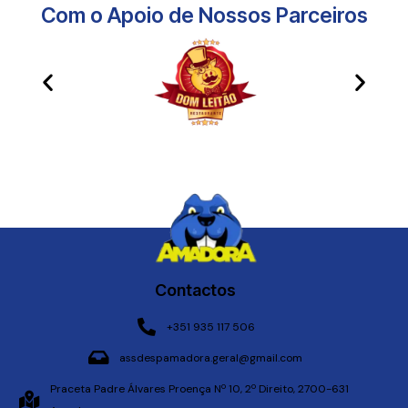
Com o Apoio de Nossos Parceiros​
Contactos
+351 935 117 506
assdespamadora.geral@gmail.com
Praceta Padre Álvares Proença Nº 10, 2º Direito, 2700-631