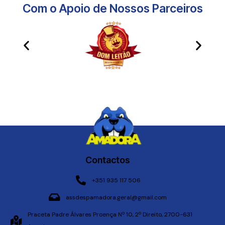
Com o Apoio de Nossos Parceiros​
Contactos
+351 935 117 506
assdespamadora.geral@gmail.com
Praceta Padre Álvares Proença Nº 10, 2º Direito, 2700-631