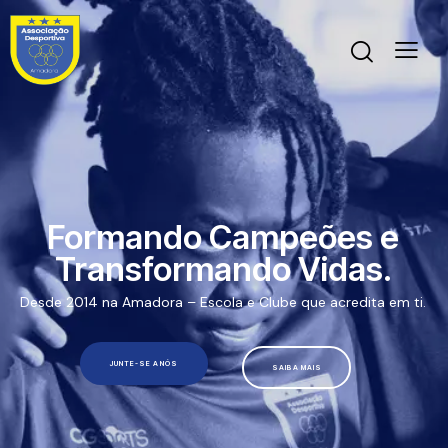
Formando Campeões e
Transformando Vidas.
Desde 2014 na Amadora – Escola e Clube que acredita em ti.
JUNTE-SE A NÓS
SAIBA MAIS