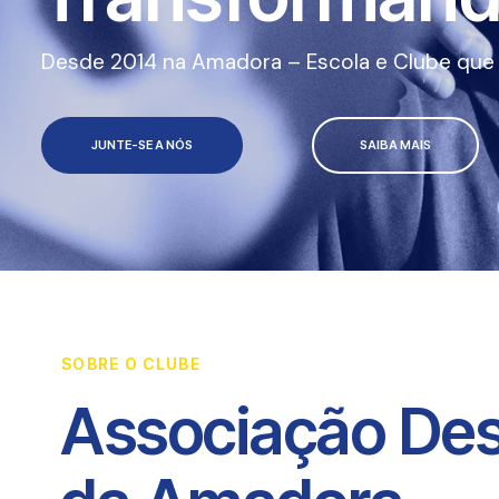
Desde 2014 na Amadora – Escola e Clube que a
JUNTE-SE A NÓS
SAIBA MAIS
SOBRE O CLUBE
Associação Des