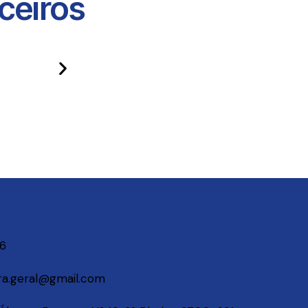
eiros​
06
a.geral@gmail.com