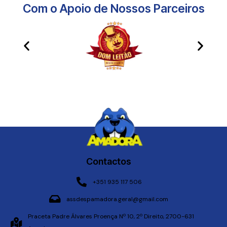
Com o Apoio de Nossos Parceiros​
Contactos
+351 935 117 506
assdespamadora.geral@gmail.com
Praceta Padre Álvares Proença Nº 10, 2º Direito, 2700-631