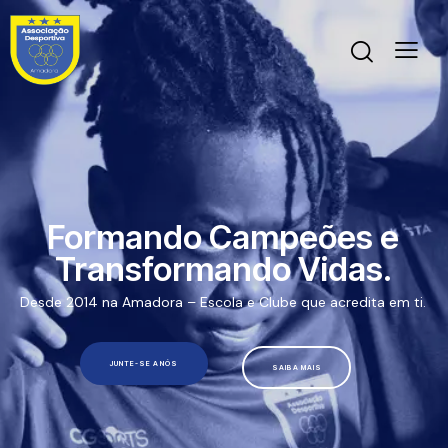
Formando Campeões e
Transformando Vidas.
Desde 2014 na Amadora – Escola e Clube que acredita em ti.
JUNTE-SE A NÓS
SAIBA MAIS