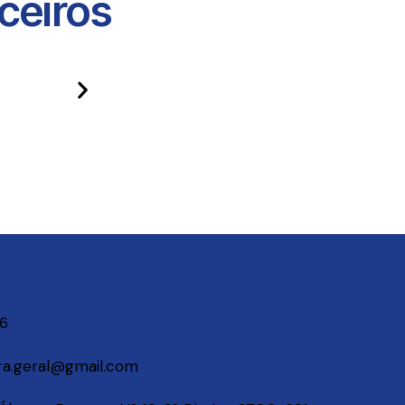
eiros​
06
a.geral@gmail.com