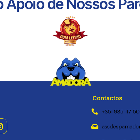
 Apoio de Nossos Parc
Contactos
+351 935 117 5
assdespamador