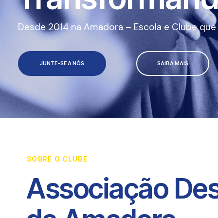
Desde 2014 na Amadora – Escola e Clube que a
JUNTE-SE A NÓS
SAIBA MAIS
SOBRE O CLUBE
Associação Des