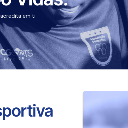
credita em ti.
portiva