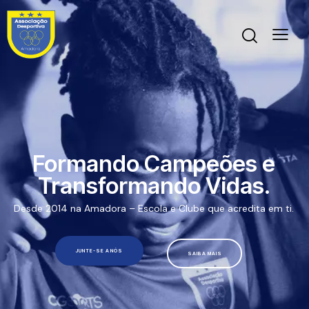
Formando Campeões e
Transformando Vidas.
Desde 2014 na Amadora – Escola e Clube que acredita em ti.
JUNTE-SE A NÓS
SAIBA MAIS