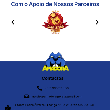
Com o Apoio de Nossos Parceiros​
Contactos
+351 935 117 506
assdespamadora.geral@gmail.com
Praceta Padre Álvares Proença Nº 10, 2º Direito, 2700-631