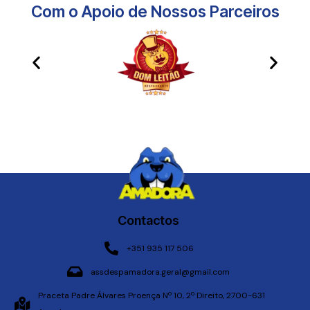
Com o Apoio de Nossos Parceiros​
Contactos
+351 935 117 506
assdespamadora.geral@gmail.com
Praceta Padre Álvares Proença Nº 10, 2º Direito, 2700-631