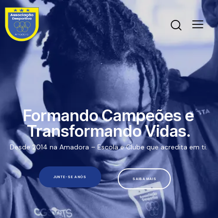
Formando Campeões e
Transformando Vidas.
Desde 2014 na Amadora – Escola e Clube que acredita em ti.
JUNTE-SE A NÓS
SAIBA MAIS