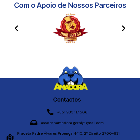
Com o Apoio de Nossos Parceiros​
Contactos
+351 935 117 506
assdespamadora.geral@gmail.com
Praceta Padre Álvares Proença Nº 10, 2º Direito, 2700-631