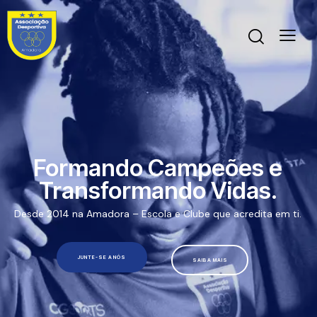
Formando Campeões e
Transformando Vidas.
Desde 2014 na Amadora – Escola e Clube que acredita em ti.
JUNTE-SE A NÓS
SAIBA MAIS