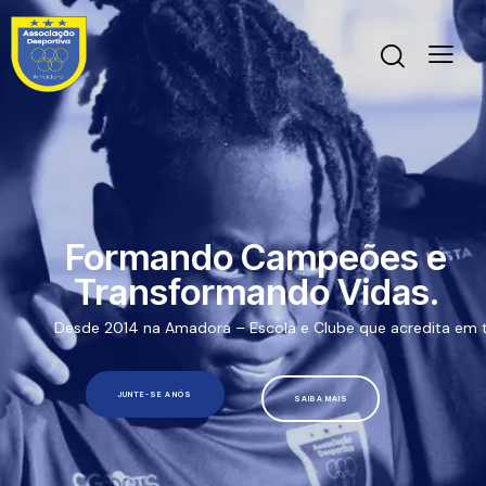
Formando Campeões e
Transformando Vidas.
Desde 2014 na Amadora – Escola e Clube que acredita em t
JUNTE-SE A NÓS
SAIBA MAIS