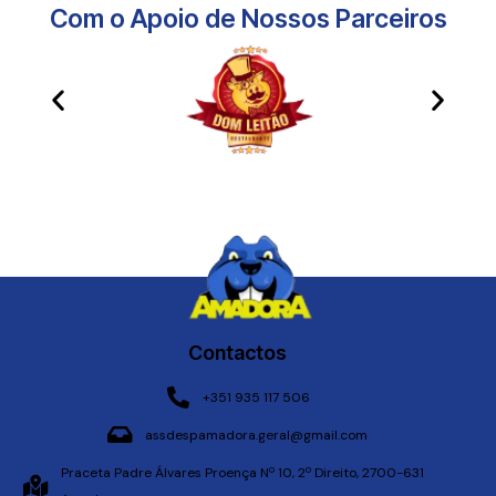
Com o Apoio de Nossos Parceiros​
Contactos
+351 935 117 506
assdespamadora.geral@gmail.com
Praceta Padre Álvares Proença Nº 10, 2º Direito, 2700-631