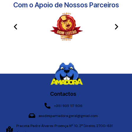
Com o Apoio de Nossos Parceiros​
Contactos
+351 935 117 506
assdespamadora.geral@gmail.com
Praceta Padre Álvares Proença Nº 10, 2º Direito, 2700-631