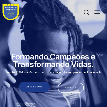
Formando Campeões e
Transformando Vidas.
Desde 2014 na Amadora – Escola e Clube que acredita em ti.
JUNTE-SE A NÓS
SAIBA MAIS