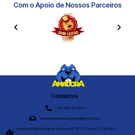
Com o Apoio de Nossos Parceiros​
Contactos
+351 935 117 506
assdespamadora.geral@gmail.com
Praceta Padre Álvares Proença Nº 10, 2º Direito, 2700-631