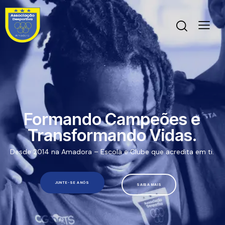
Formando Campeões e
Transformando Vidas.
Desde 2014 na Amadora – Escola e Clube que acredita em ti.
JUNTE-SE A NÓS
SAIBA MAIS