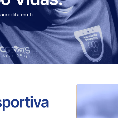
credita em ti.
portiva