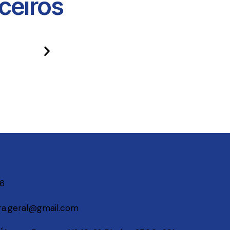
eiros​
06
a.geral@gmail.com