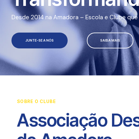
Desde 2014 na Amadora – Escola e Clube que a
JUNTE-SE A NÓS
SAIBA MAIS
SOBRE O CLUBE
Associação Des