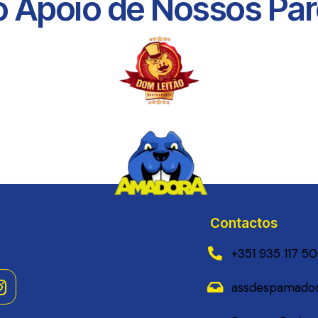
 Apoio de Nossos Parc
Contactos
+351 935 117 5
assdespamador