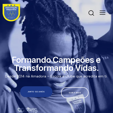
Formando Campeões e
Transformando Vidas.
Desde 2014 na Amadora – Escola e Clube que acredita em ti.
JUNTE-SE A NÓS
SAIBA MAIS