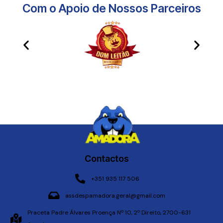
Com o Apoio de Nossos Parceiros​
Contactos
+351 935 117 506
assdespamadora.geral@gmail.com
Praceta Padre Álvares Proença Nº 10, 2º Direito, 2700-631