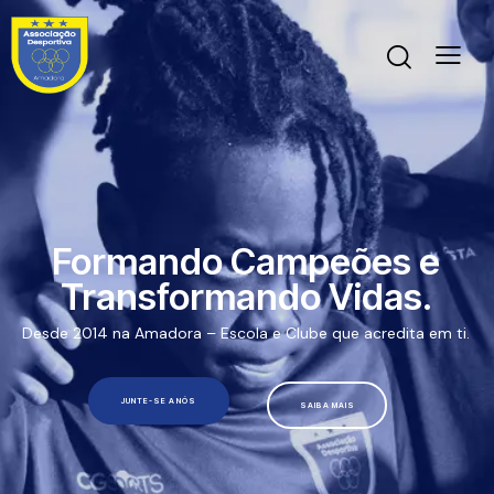
Formando Campeões e
Transformando Vidas.
Desde 2014 na Amadora – Escola e Clube que acredita em ti.
JUNTE-SE A NÓS
SAIBA MAIS