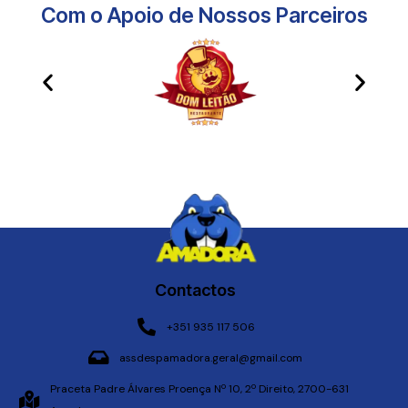
Com o Apoio de Nossos Parceiros​
Contactos
+351 935 117 506
assdespamadora.geral@gmail.com
Praceta Padre Álvares Proença Nº 10, 2º Direito, 2700-631