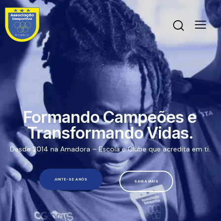
Formando Campeões e
Transformando Vidas.
Desde 2014 na Amadora – Escola e Clube que acredita em ti.
JUNTE-SE A NÓS
SAIBA MAIS