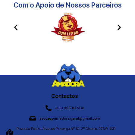
Com o Apoio de Nossos Parceiros​
Contactos
+351 935 117 506
assdespamadora.geral@gmail.com
Praceta Padre Álvares Proença Nº 10, 2º Direito, 2700-631