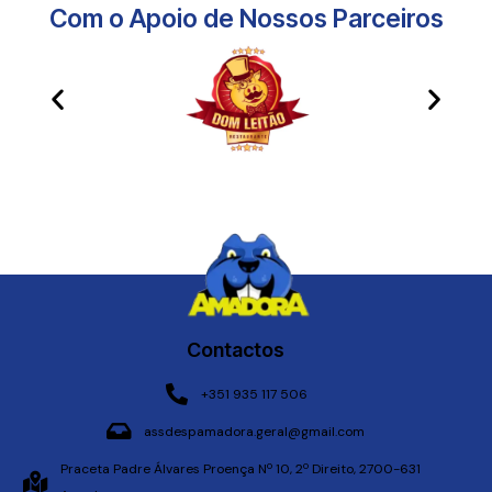
Com o Apoio de Nossos Parceiros​
Contactos
+351 935 117 506
assdespamadora.geral@gmail.com
Praceta Padre Álvares Proença Nº 10, 2º Direito, 2700-631