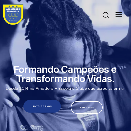
Formando Campeões e
Transformando Vidas.
Desde 2014 na Amadora – Escola e Clube que acredita em ti.
JUNTE-SE A NÓS
SAIBA MAIS