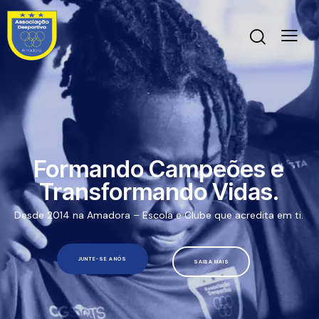
Formando Campeões e
Transformando Vidas.
Desde 2014 na Amadora – Escola e Clube que acredita em ti.
JUNTE-SE A NÓS
SAIBA MAIS