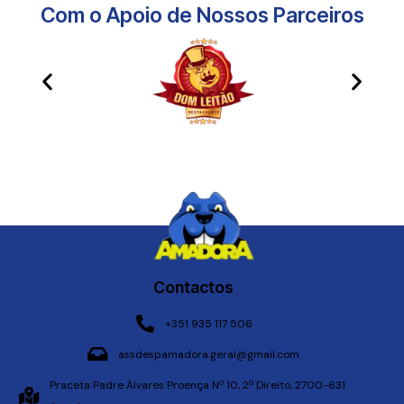
Com o Apoio de Nossos Parceiros​
Contactos
+351 935 117 506
assdespamadora.geral@gmail.com
Praceta Padre Álvares Proença Nº 10, 2º Direito, 2700-631